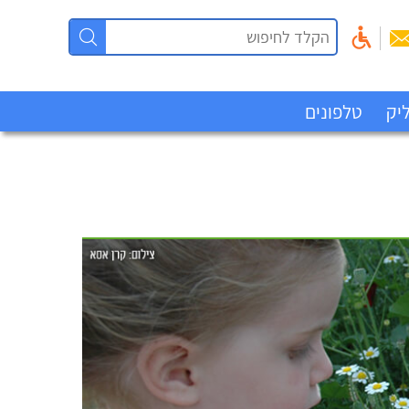
יק
טלפונים